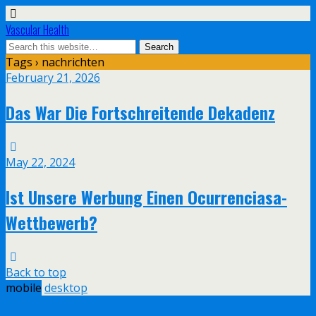
Vascular Health
Tags › nachrichten
February 21, 2026
Das War Die Fortschreitende Dekadenz
May 22, 2024
Ist Unsere Werbung Einen Ocurrenciasa-
Wettbewerb?
Back to top
mobile
desktop